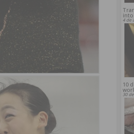
Tran
into
4 de 
10 d
wor
30 de