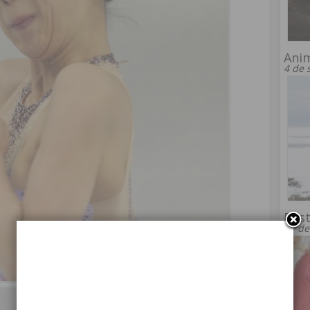
Anim
4 de 
Best
11 de