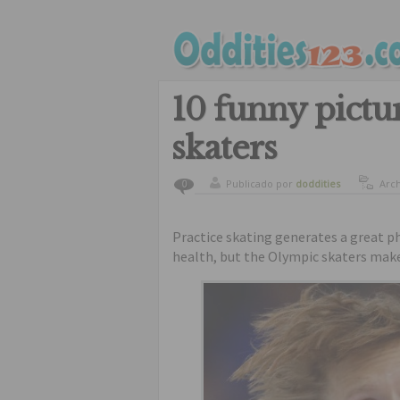
10 funny pictu
skaters
Publicado por
doddities
Arc
0
Practice skating generates a great phy
health, but the Olympic skaters make