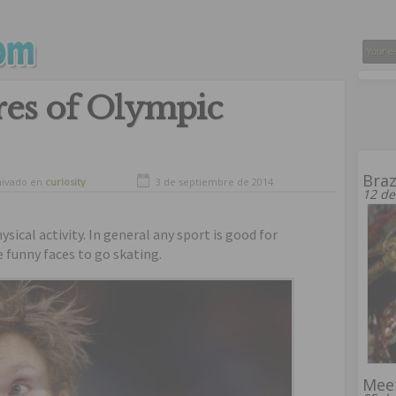
res of Olympic
Braz
hivado en
curiosity
3 de septiembre de 2014
12 de
sical activity. In general any sport is good for
 funny faces to go skating.
Meet