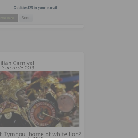
Oddities123 in your e-mail
ilian Carnival
 febrero de 2013
 Tymbou, home of white lion?