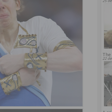
25 de
The
22 de