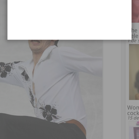
The 
Cele
1 de 
Wom
coc
15 de