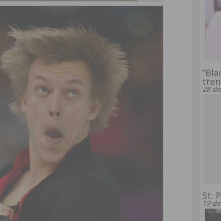
“Bla
tren
28 de
St. 
19 de