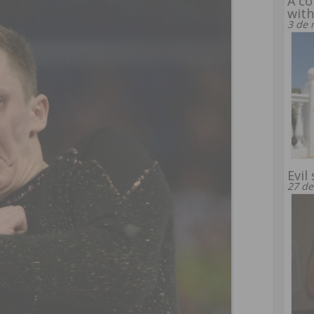
A co
with
3 de 
Evil
27 de