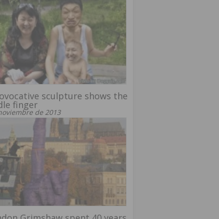
ovocative sculpture shows the
le finger
noviembre de 2013
ndon Grimshaw spent 40 years