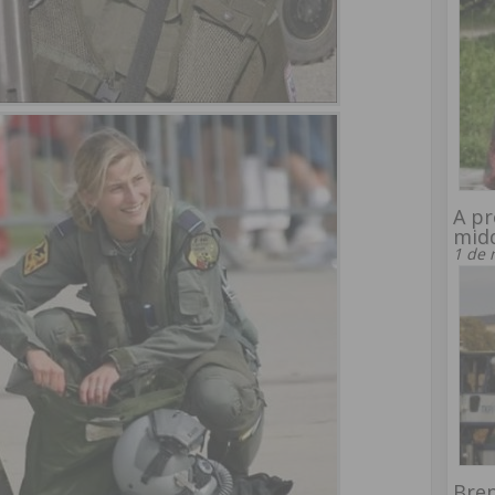
A pr
midd
1 de 
Bre