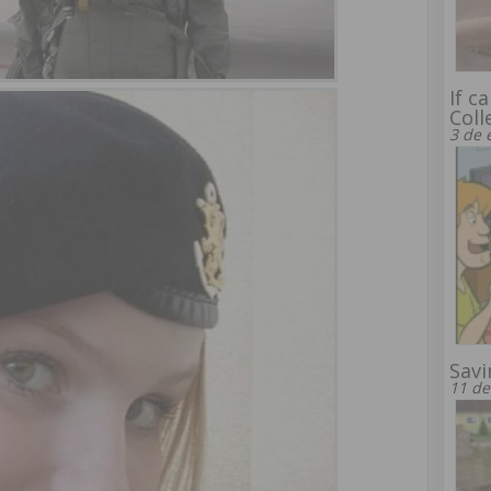
If c
Coll
3 de 
Savi
11 de