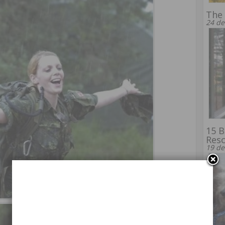
The 
24 de
15 B
Res
19 de