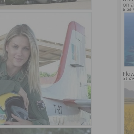
on a
8 de 
Flow
31 de