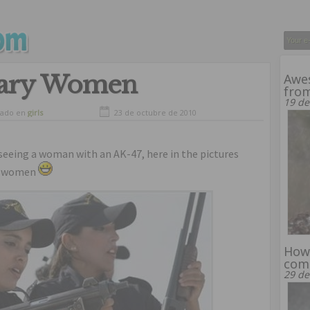
itary Women
Awe
from
19 de
vado en
girls
23 de octubre de 2010
 seeing a woman with an AK-47, here in the pictures
ry women
How
comp
29 de