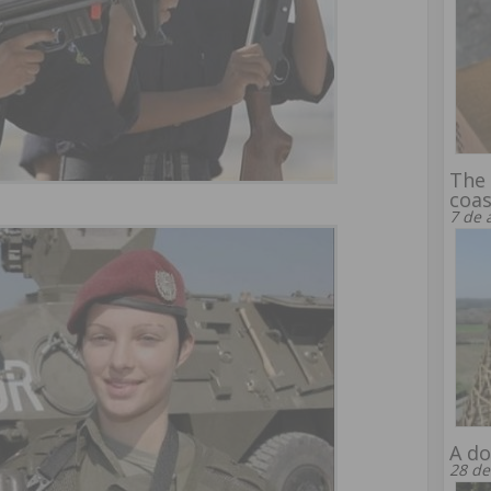
The 
coas
7 de 
A do
28 de