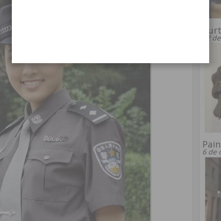
Turt
12 de
Pain
6 de 